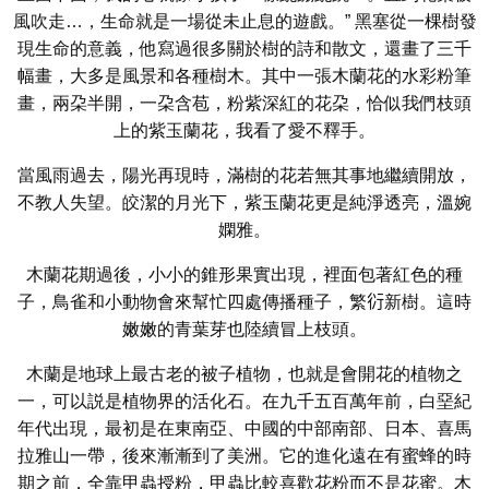
風吹走…，生命就是一場從未止息的遊戲。” 黑塞從一棵樹發
現生命的意義，他寫過很多關於樹的詩和散文，還畫了三千
幅畫，大多是風景和各種樹木。其中一張木蘭花的水彩粉筆
畫，兩朶半開，一朶含苞，粉紫深紅的花朶，恰似我們枝頭
上的紫玉蘭花，我看了愛不釋手。
當風雨過去，陽光再現時，滿樹的花若無其事地繼續開放，
不教人失望。皎潔的月光下，紫玉蘭花更是純淨透亮，溫婉
嫻雅。
木蘭花期過後，小小的錐形果實出現，裡面包著紅色的種
子，鳥雀和小動物會來幫忙四處傳播種子，繁𧗠新樹。這時
嫩嫩的青葉芽也陸續冒上枝頭。
木蘭是地球上最古老的被子植物，也就是會開花的植物之
一，可以説是植物界的活化石。在九千五百萬年前，白堊紀
年代出現，最初是在東南亞、中國的中部南部、日本、喜馬
拉雅山一帶，後來漸漸到了美洲。它的進化遠在有蜜蜂的時
期之前，全靠甲蟲授粉，甲蟲比較喜歡花粉而不是花蜜。木