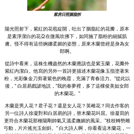
紫房日照胭脂拆
陽光照射下，紫紅的花苞綻開，吐出了胭脂紅的花瓣，原本
是素淨潔白的花朶在微風吹拂下，如同施了脂粉的細膩肌
膚。怪不得有這些婀娜柔媚的姿態，原來木蘭曾經是身為女
郎啊。
從詩中看來，這株生機盎然的木蘭應該也是紫玉蘭，花瓣外
紫紅內潔白。他寫的另外一首詩更描述木蘭花像玉指塗著朱
粉，光彩像金刀剪著紫色的晚霞，充滿了青春活力。”從此以
後，” 白居易戲謔地説，”我的春夢裡，多了這棵俊美如女郎
的木蘭花。”
木蘭是男人花？君子花？還是女人花？英雌花？同去作客的
另一位詩人徐凝對和白居易的詩，替木蘭花叫屈。徐凝寫的
更符合木蘭花那種陽剛帥氣又溫柔嫵媚的風采。”枝枝轉勢雕
弓動，片片搖光玉劍斜。” 白大詩人啊，你看看這木蘭花，一