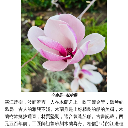
辛夷是一味中藥
寒江煙樹，波面澄霞，人在木蘭舟上，吹玉簫金管，聽琴絲
裊裊，古人的雅興不淺。木蘭舟是上好精良的船的美稱，木
蘭樹幹挺拔通直，材質堅靭，適合製造船舶。古書記載，西
元五百年前，工匠師祖魯班刻木蘭為舟。相信那時的江邊種