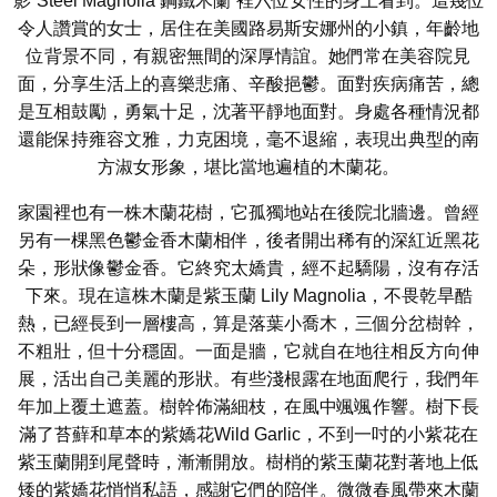
影”Steel Magnolia 鋼鐵木蘭”裡六位女性的身上看到。這幾位
令人讚賞的女士，居住在美國路易斯安娜州的小鎮，年齡地
位背景不同，有親密無間的深厚情誼。她們常在美容院見
面，分享生活上的喜樂悲痛、辛酸挹鬱。面對疾病痛苦，總
是互相鼓勵，勇氣十足，沈著平靜地面對。身處各種情況都
還能保持雍容文雅，力克困境，毫不退縮，表現出典型的南
方淑女形象，堪比當地遍植的木蘭花。
家園裡也有一株木蘭花樹，它孤獨地站在後院北牆邊。曾經
另有一棵黑色鬱金香木蘭相伴，後者開出稀有的深紅近黑花
朵，形狀像鬱金香。它終究太嬌貴，經不起驕陽，沒有存活
下來。現在這株木蘭是紫玉蘭 Lily Magnolia，不畏乾旱酷
熱，已經長到一層樓高，算是落葉小喬木，三個分岔樹幹，
不粗壯，但十分穩固。一面是牆，它就自在地往相反方向伸
展，活出自己美麗的形狀。有些淺根露在地面爬行，我們年
年加上覆土遮蓋。樹幹佈滿細枝，在風中颯颯作響。樹下長
滿了苔蘚和草本的紫嬌花Wild Garlic，不到一吋的小紫花在
紫玉蘭開到尾聲時，漸漸開放。樹梢的紫玉蘭花對著地上低
矮的紫嬌花悄悄私語，感謝它們的陪伴。微微春風帶來木蘭