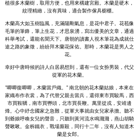
植很多木蘭樹，取用方便，也用來構建宮殿。木蘭是硬木，
紋理精緻，沒有異味，適合製作傢具櫉櫃。
木蘭高大如玉樹臨風，充滿陽剛氣息，是花中君子。花苞像
毛筆的筆鋒，筆上生花，才思泉湧，寫出優美的文章，通過
科舉考試，還能名聞天下。唐朝的讀書人視木筆花為成就仕
途之路的象徵，紛紛拜木蘭花保佑。那時，木蘭花是男人之
花。
幸好中唐時候的詩人白居易想到，還有一位女扮男裝，代父
從軍的花木蘭。
”唧唧復唧唧，木蘭當戶織。” 南北朝的花木蘭姑娘，本來在
家織布作衣裳，為了代替父親去當兵，還得東市買駿馬，西
市買鞍韉，南市買轡頭，北市買長鞭。萬里從戎，安靖邊
烽。心中紓念國家之急難，從軍大事就由女兒家承擔。聽不
到爺娘呼喚女兒的聲音，只聽到黃河流水鳴濺濺，燕山胡騎
聲啾啾。金柝鐵衣，戰場廝殺，同行十二年，沒有人知道木
蘭是女郎。