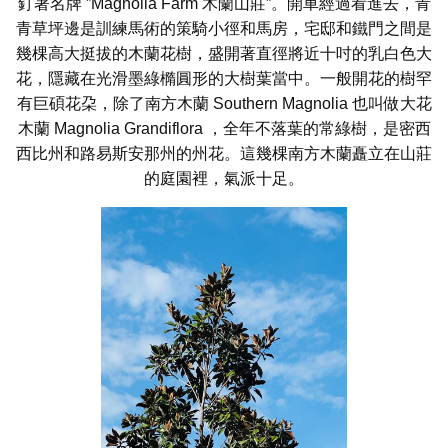
釘著名牌 ”Magnolia Farm 木蘭山莊”。開車經過看進去，青
青草坪邊是訓練馬術的策騎小徑和馬房，宅邸和鐵門之間是
幾棵高大挺拔的木蘭花樹，盛開著直徑將近十吋的乳白色大
花，隱藏在光滑墨綠橢圓形的大樹葉當中。一般開花的樹罕
有巨碩花朶，除了南方木蘭 Southern Magnolia 也叫做大花
木蘭 Magnolia Grandiflora ，全年不落葉的常綠樹，是密西
西比州和路易斯安那州的州花。這幾棵南方木蘭矗立在山莊
的庭園裡，氣派十足。