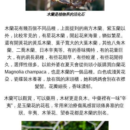
木蘭是植物界的活化石
木蘭花有幾百個不同品種，上面提到的南方木蘭、紫玉蘭以
外，比較常見的，有星花木蘭，開起花來海量，猶似繁星。
還有開黃花的黃瓜木蘭、葉子寬大的大葉木蘭，其他八角木
蘭、二喬木蘭、日本辛夷等。有的香味獨特，有的花量巨
大，有的易長易種，有些花期早，有些較遲，有些花開得
久，選擇性很多。以前外婆在夏天會從街頭小販購買白蘭花
Magnolia champaca，也是木蘭的一個品種。白色或淺黃花
朶，瓷碟裝水養著，放在我的床頭櫃，她和媽媽會別在衣襟
髮髻。花瓣細長，香味濃郁。
木蘭可以觀賞，可以藥用，木材更是良木。中藥裡有一味”辛
夷”，是玉蘭花的花苞，常用來治療傷風感冒頭痛鼻塞的症
狀。辛夷、木筆花、望春花都是木蘭的別名。