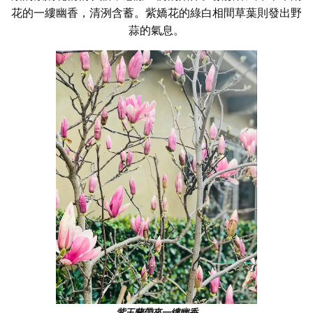
花的一縷幽香，清洌含蓄。紫嬌花的綠白相間草葉則發出野
蒜的氣息。
紫玉蘭帶來一縷幽香