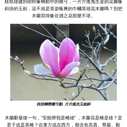
枝枝雄健的樹幹像轉動中的雕弓，一片片搖曳生姿的花瓣像
斜掛的玉劍，這不就是英姿颯爽的巾幗英雄花木蘭嗎？別把
木蘭寫得像佐酒之花那麼不堪。
枝枝轉勢雕弓動. 片片搖光玉劍斜
木蘭辭最後一句，”安能辨我是雌雄” ，木蘭花是雌是雄？是
君子或是英雌？在東方或在西方，都含有高貴、尊嚴、毅