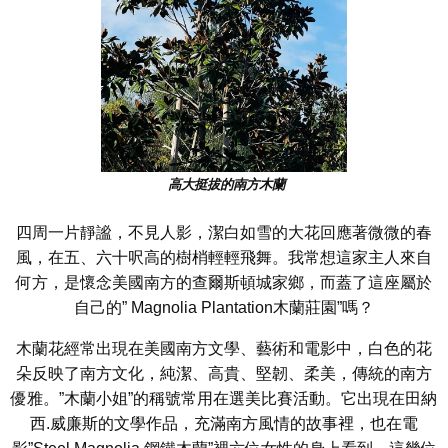
高大挺拔的南方木蘭
四周一片靜謐，不見人影，潔白如雪的大花回應著微微的春
風，在五、六十呎高的樹梢輕輕飛舞。我常想這家主人來自
何方，是懷念美國南方的查爾斯頓城家鄉，而蓋了這座屬於
自己的” Magnolia Plantation木蘭莊園”嗎？
木蘭花經常出現在美國南方文學、藝術和電影中，白色的花
朵反映了南方文化，純潔、高貴、堅韌、柔美，傳統的南方
優雅。”木蘭小姐”的稱號常用在選美比賽活動。它出現在田納
西.威廉斯的文學作品，充滿南方風情的故事裡，也在電