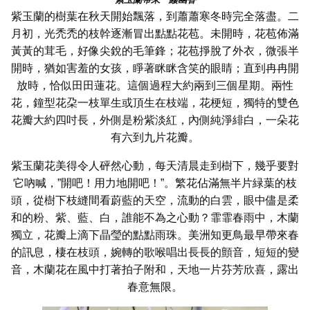
紫玉蘭的樹葉在秋天開始飄落，到蕭蕭寒冬時完全落盡。二
月初，光禿禿的枝幹逐漸冒出點點花苞。未開時，花苞佈滿
黃黃的茸毛，好像尖銳的毛筆鋒；花苞掙脫了外衣，微張半
開時，猶如害羞的女孩，睜著眯眯含笑的眼睛；直到冉冉開
放時，恰似田田蓮花。這個過程大約兩到三個星期。兩性
花，鐘型花朶一枝單生或頂生在枝端，花梗短，獨特的雙色
花瓣大約四吋長，外側是粉紫淡紅，內側純淨緋白，一朵花
有六到九片花瓣。
紫玉蘭花美得令人砰然心動，每天清晨走到樹下，幾乎要對
它吶喊，”開吧！用力地開吧！”。繁花佔滿無半片緑葉的枝
頭，從樹下枝縫間看蔚藍的天空，流動的白雲，眼中儘是柔
和的粉、紫、藍、白，誰能不為之心動？霏霏春雨中，木蘭
獨立，花瓣上滴下晶瑩的點點雨珠。美洲知更鳥最早帶來春
的訊息，棲在枝頭，婉轉的歌喉唱出長長的顫音，短短的變
音，木蘭花在風中打著拍子附和，天地一片芬芳欣喜，露出
春意無限。