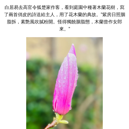
白居易去高官令狐楚家作客，看到庭園中種著木蘭花樹，寫
了兩首俏皮的詩送給主人，用了花木蘭的典故。”紫房日照胭
脂拆，素艶風吹膩粉開。怪得獨饒胭脂態，木蘭曾作女郎
來。”