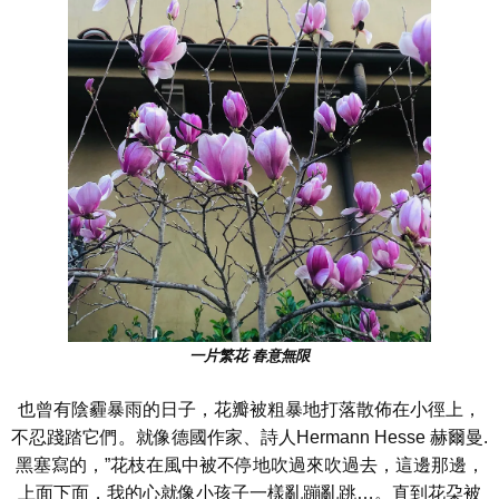
一片繁花 春意無限
也曾有陰霾暴雨的日子，花瓣被粗暴地打落散佈在小徑上，
不忍踐踏它們。就像德國作家、詩人Hermann Hesse 赫爾曼.
黑塞寫的，”花枝在風中被不停地吹過來吹過去，這邊那邊，
上面下面，我的心就像小孩子一樣亂蹦亂跳…。直到花朶被