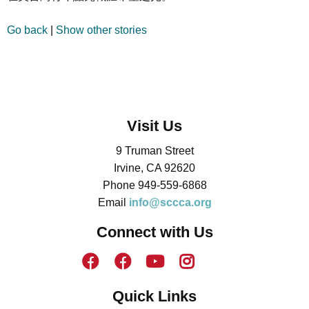
Go back
|
Show other stories
Visit Us
9 Truman Street
Irvine, CA 92620
Phone 949-559-6868
Email
info@sccca.org
Connect with Us
Quick Links