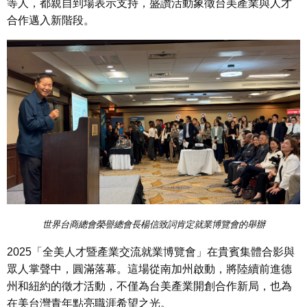
等人，都親自到場表示支持，盛讚活動象徵台美產業與人才
合作邁入新階段。
世界台商總會榮譽總會長楊信致詞肯定就業博覽會的舉辦
2025「全美人才暨產業交流就業博覽會」在貴賓集體合影與
眾人掌聲中，圓滿落幕。這場從南加州啟動，將陸續前進德
州和紐約的徵才活動，不僅為台美產業開創合作新局，也為
在美台灣青年點亮職涯希望之光。