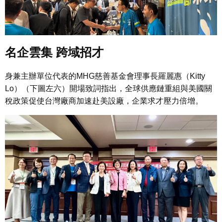
名企雲集 跨域招才
身兼主辦單位代表的MHG慈善基金會理事長羅麗惠（Kitty
Lo）（下圖左六）開場致詞指出，全球供應鏈重組與美國關
稅政策促使台灣廠商加速赴美設廠，企業求才壓力倍增。