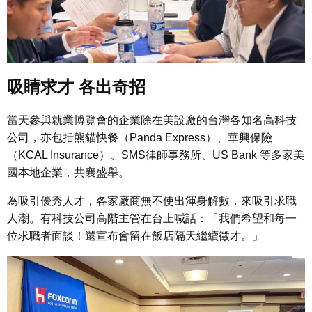
吸睛求才 各出奇招
當天參與就業博覽會的企業除在美設廠的台灣各知名高科技
公司，亦包括熊貓快餐（Panda Express）、華興保險
（KCAL Insurance）、SMS律師事務所、US Bank 等多家美
國本地企業，共襄盛舉。
為吸引優秀人才，各家廠商無不使出渾身解數，來吸引求職
人潮。有科技公司高階主管在台上喊話：「我們希望和每一
位求職者面談！還宣布會留在飯店隔天繼續徵才。」