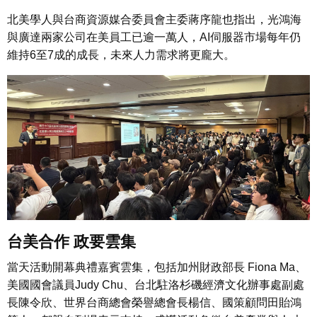
北美學人與台商資源媒合委員會主委蔣序龍也指出，光鴻海
與廣達兩家公司在美員工已逾一萬人，AI伺服器市場每年仍
維持6至7成的成長，未來人力需求將更龐大。
台美合作 政要雲集
當天活動開幕典禮嘉賓雲集，包括加州財政部長 Fiona Ma、
美國國會議員Judy Chu、台北駐洛杉磯經濟文化辦事處副處
長陳令欣、世界台商總會榮譽總會長楊信、國策顧問田貽鴻