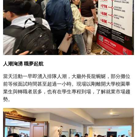
人潮洶湧 職夢起航
當天活動一早即湧入排隊人潮，大廳外長龍蜿蜒，部分攤位
前等候面試時間甚至超過一小時。現場以剛離開大學校園畢
業生與轉職者居多，也有在學生專程到場，了解就業市場趨
勢。