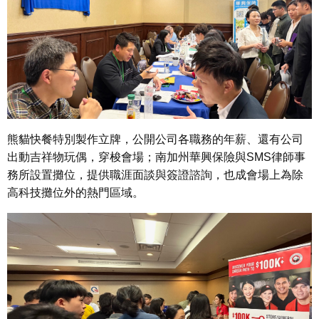
熊貓快餐特別製作立牌，公開公司各職務的年薪、還有公司
出動吉祥物玩偶，穿梭會場；南加州華興保險與SMS律師事
務所設置攤位，提供職涯面談與簽證諮詢，也成會場上為除
高科技攤位外的熱門區域。