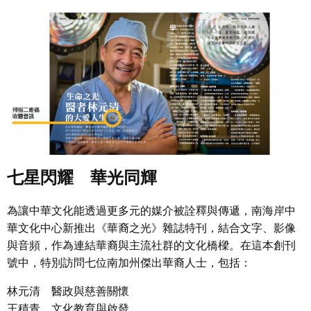
七星閃耀 華光同輝
為讓中華文化能透過更多元的媒介被詮釋與傳遞，南海岸中
華文化中心新推出《華裔之光》雜誌特刊，結合文字、影像
與音頻，作為連結華裔與主流社群的文化橋樑。在這本創刊
號中，特別訪問七位南加州傑出華裔人士，包括：
林元清 醫政與慈善關懷
王積青 文化教育與啟發