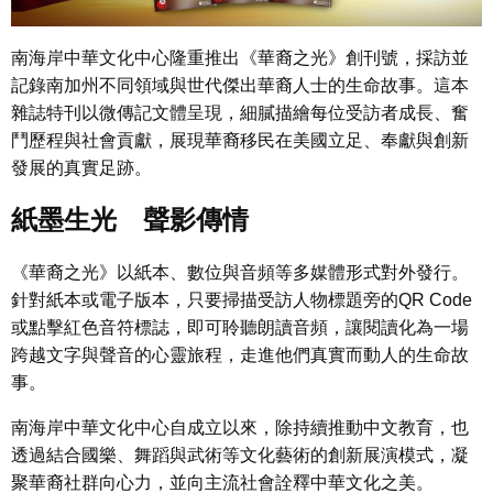
南海岸中華文化中心隆重推出《華裔之光》創刊號，採訪並
記錄南加州不同領域與世代傑出華裔人士的生命故事。這本
雜誌特刊以微傳記文體呈現，細膩描繪每位受訪者成長、奮
鬥歷程與社會貢獻，展現華裔移民在美國立足、奉獻與創新
發展的真實足跡。
紙墨生光 聲影傳情
《華裔之光》以紙本、數位與音頻等多媒體形式對外發行。
針對紙本或電子版本，只要掃描受訪人物標題旁的QR Code
或點擊紅色音符標誌，即可聆聽朗讀音頻，讓閱讀化為一場
跨越文字與聲音的心靈旅程，走進他們真實而動人的生命故
事。
南海岸中華文化中心自成立以來，除持續推動中文教育，也
透過結合國樂、舞蹈與武術等文化藝術的創新展演模式，凝
聚華裔社群向心力，並向主流社會詮釋中華文化之美。