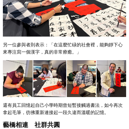
另一位參與者則表示：
「在這麼忙碌的社會裡，能夠靜下心
來專注寫一個漢字，真的非常療癒。」
還有員工回憶起自己小學時期曾短暫接觸過書法，如今再次
拿起毛筆，彷彿重新連接起一段久違而溫暖的記憶。
藝橋相連 社群共圓